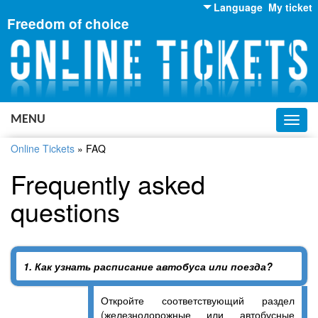
Language
My ticket
Freedom of choice
English
Russian
Ukrainian
MENU
Toggl
navig
Online Tickets
»
FAQ
Frequently asked
questions
1. Как узнать расписание автобуса или поезда?
Откройте соответствующий раздел
(железнодорожные или автобусные