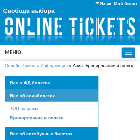
Язык
Мой билет
Свобода выбора
Английский
Русский
Украинский
МЕНЮ
Toggl
navig
Онлайн Тикетс
»
Информация
»
Авиа: Бронирование и оплата
Все о ЖД билетах
Все об авиабилетах
ТОП-вопросы
Бронирование и оплата
Все об автобусных билетах