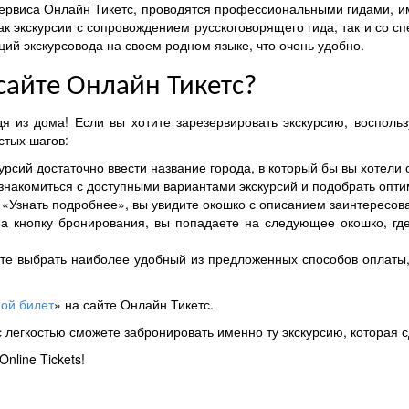
 сервиса Онлайн Тикетс, проводятся профессиональными гидами, 
ак экскурсии с сопровождением русскоговорящего гида, так и со 
ций экскурсовода на своем родном языке, что очень удобно.
 сайте Онлайн Тикетс?
я из дома! Если вы хотите зарезервировать экскурсию, восполь
стых шагов:
скурсий достаточно ввести название города, в который бы вы хотели 
знакомиться с доступными вариантами экскурсий и подобрать опти
 «Узнать подробнее», вы увидите окошко с описанием заинтересова
на кнопку бронирования, вы попадаете на следующее окошко, гд
те выбрать наиболее удобный из предложенных способов оплаты, 
ой билет
» на сайте Онлайн Тикетс.
 с легкостью сможете забронировать именно ту экскурсию, которая
nline Tickets!