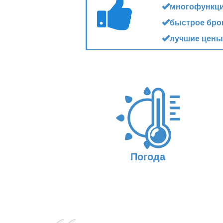
многофункц
быстрое бро
лучшие цены
Погода