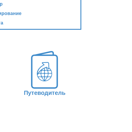
р
ирование
та
Путеводитель