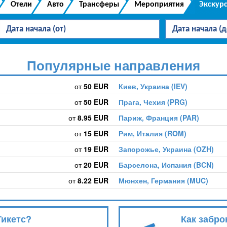
Отели
Авто
Трансферы
Мероприятия
Экскур
Популярные направления
от
50 EUR
Киев, Украина (IEV)
от
50 EUR
Прага, Чехия (PRG)
от
8.95 EUR
Париж, Франция (PAR)
от
15 EUR
Рим, Италия (ROM)
от
19 EUR
Запорожье, Украина (OZH)
от
20 EUR
Барселона, Испания (BCN)
от
8.22 EUR
Мюнхен, Германия (MUC)
Тикетс?
Как забро