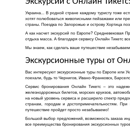
Экскурсии с Онлайн Тикетс
Украина... В родной стране каждому туристу тоже ес
хотят полюбоваться живописными пейзажами или прекр
страны. Поездка по Запорожью и острову Хортица поз
А как насчет экскурсий по Европе? Средневековая П
отдыха масса. А благодаря сервису Онлайн Тикетс вс
Мы знаем, как сделать ваше путешествие незабывае
Экскурсионные туры от Он
Вас интересуют экскурсионные туры по Европе или У
поехали, будь то Чернигов, Ивано-Франковск, Барсел
Сервис бронирования Онлайн Тикетс – это надежн
железнодорожных билетов, морских круизов, автомоб
на новый уровень сервиса и расширило спектр предо
странам, городам и достопримечательностям. При 
путешествие пройдет просто незабываемо!
Большой выбор предложений, возможность заказа инди
все преимущества бронирования экскурсионных туров