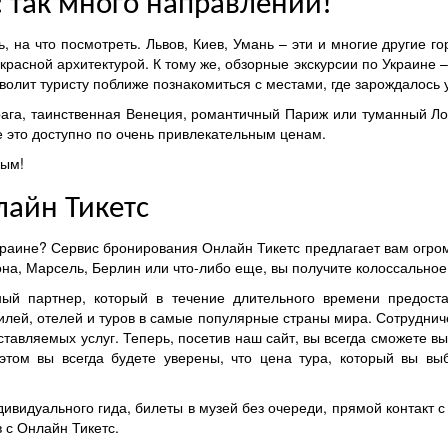
: так много направлений!
ть, на что посмотреть. Львов, Киев, Умань – эти и многие другие 
асной архитектурой. К тому же, обзорные экскурсии по Украине –
волит туристу поближе познакомиться с местами, где зарождалось у
рага, таинственная Венеция, романтичный Париж или туманный Л
е это доступно по очень привлекательным ценам.
мым!
лайн Тикетс
краине? Сервис бронирования Онлайн Тикетс предлагает вам огром
она, Марсель, Берлин или что-либо еще, вы получите колоссальное
ый партнер, который в течение длительного времени предоста
илей, отелей и туров в самые популярные страны мира. Сотрудниче
ставляемых услуг. Теперь, посетив наш сайт, вы всегда сможете в
этом вы всегда будете уверены, что цена тура, который вы вы
видуального гида, билеты в музей без очереди, прямой контакт с
 с Онлайн Тикетс.