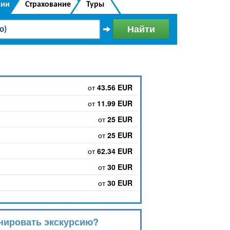
Украинский
сии
Страхование
Туры
от
43.56 EUR
от
11.99 EUR
от
25 EUR
от
25 EUR
от
62.34 EUR
от
30 EUR
от
30 EUR
нировать экскурсию?