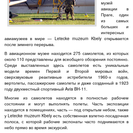
музей
авиации в
Праге, один
из самых
больших и
интересных
авиамузеев в мире — Letecke muzeum Kbely открывается
после зимнего перерыва.
В авиационном музее находится 275 самолетов, из которых
около 110 представлены для всеобщего обозрения постоянно.
Среди выставленных здесь самолетов есть уникальные
модели времен Первой и Второй мировых войн,
сверхзвуковые реактивные истребители 1960-х годов,
вертолеты, пассажирские самолеты и даже созданный в 1923
году двухместный спортивный Avia BH-11.
Многие из самолетов находятся в полностью рабочем
состоянии и могут выполнять полеты. Часть экспозиции
находится в помещениях, часть — под открытым небом, также
у Letecke muzeum Kbely есть собственная взлетно-посадочная
полоса, с которой рабочие экспонаты часто поднимаются в
небо прямо во время экскурсий.