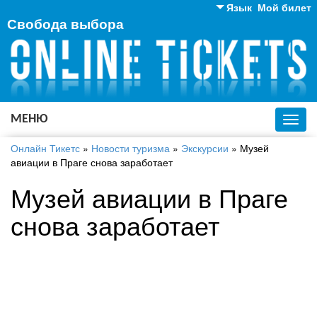
Язык
Мой билет
Свобода выбора
Английский
Русский
Украинский
МЕНЮ
Toggl
navig
Онлайн Тикетс
»
Новости туризма
»
Экскурсии
»
Музей
авиации в Праге снова заработает
Музей авиации в Праге
снова заработает