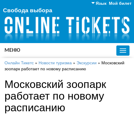
Язык
Мой билет
Свобода выбора
Английский
Русский
Украинский
МЕНЮ
Toggl
navig
Онлайн Тикетс
»
Новости туризма
»
Экскурсии
»
Московский
зоопарк работает по новому расписанию
Московский зоопарк
работает по новому
расписанию