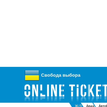
Свобода выбора
Ж/Д
Авиа
Авто