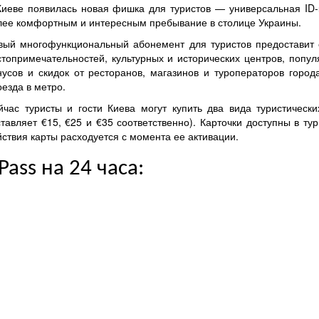
Киеве появилась новая фишка для туристов — универсальная ID-к
лее комфортным и интересным пребывание в столице Украины.
вый многофункциональный абонемент для туристов предоставит 
стопримечательностей, культурных и исторических центров, попул
нусов и скидок от ресторанов, магазинов и туроператоров город
оезда в метро.
йчас туристы и гости Киева могут купить два вида туристическ
ставляет €15, €25 и €35 соответственно). Карточки доступны в т
йствия карты расходуется с момента ее активации.
Pass на 24 часа: