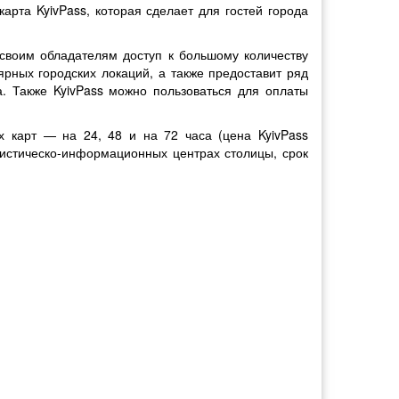
арта KyivPass, которая сделает для гостей города
своим обладателям доступ к большому количеству
ярных городских локаций, а также предоставит ряд
а. Также KyivPass можно пользоваться для оплаты
их карт — на 24, 48 и на 72 часа (цена KyivPass
уристическо-информационных центрах столицы, срок