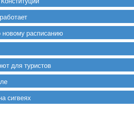
 Конституции
аработает
о новому расписанию
оют для туристов
уле
на сигвеях