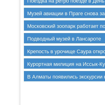
Поездка на ретро поезде в День
Музей авиации в Праге снова з
Московский зоопарк работает п
Подводный музей в Лансароте
Крепость в урочище Саура откр
Курортная милиция на Иссык-К
В Алматы появились экскурсии 