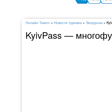
Онлайн Тикетс
»
Новости туризма
»
Экскурсии
»
Ky
KyivPass — многофу