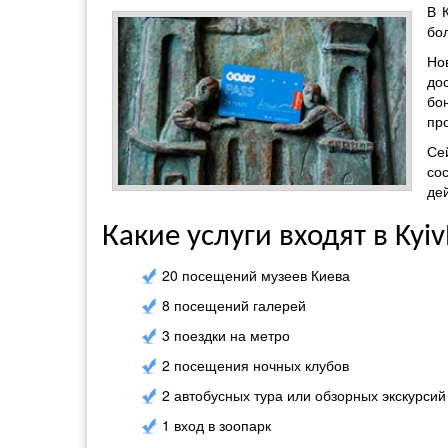
В 
бо
Но
до
бо
пр
Се
со
де
Какие услуги входят в Kyiv
20 посещений музеев Киева
8 посещений галерей
3 поездки на метро
​​2 посещения ночных клубов
2 автобусных тура или обзорных экскурсий
1 вход в зоопарк