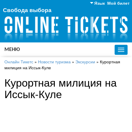
Язык
Мой билет
Свобода выбора
Английский
Русский
Украинский
МЕНЮ
Toggl
navig
Онлайн Тикетс
»
Новости туризма
»
Экскурсии
»
Курортная
милиция на Иссык-Куле
Курортная милиция на
Иссык-Куле