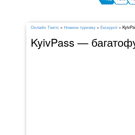
Онлайн Тікетс
»
Новини туризму
»
Екскурсії
»
KyivP
KyivPass — багатофу