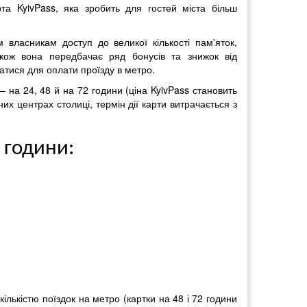
та KyivPass, яка зробить для гостей міста більш
 власникам доступ до великої кількості пам'яток,
Також вона передбачає ряд бонусів та знижок від
ватися для оплати проїзду в метро.
— на 24, 48 й на 72 години (ціна KyivPass становить
их центрах столиці, термін дії карти витрачається з
4 години:
кількістю поїздок на метро (картки на 48 і 72 години