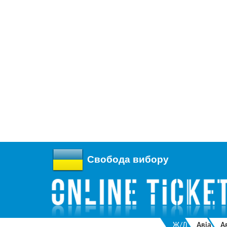
Свобода вибору
Ж/Д
Авіа
А