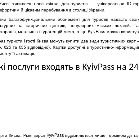
Києві з'явилася нова фішка для туристів — універсальна ID-кар
мфортним й цікавим перебування в столиці України.
вий багатофункціональний абонемент для туристів надасть своїм
льтурних та історичних центрів, популярних міських локацій. 
торанів, магазинів і турагенцій міста, а ще KyivPass можна користу
аз туристи і гості Києва можуть купити два види туристичних карт 
, €25 та €35 відповідно). Картки доступні в туристично-інформаційн
енту її активації.
кі послуги входять в KyivPass на 2
ти Києва. Різні версії KyivPass відрізняються лише терміном дії та 