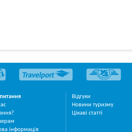
 питання
Відгуки
нас
Новини туризму
ання?
Цікаві статті
нерам
ова інформація