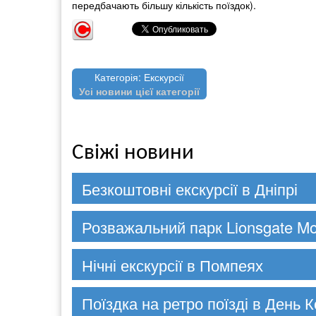
передбачають більшу кількість поїздок).
Категорія: Екскурсії
Усі новини цієї категорії
Свіжі новини
Безкоштовні екскурсії в Дніпрі
Розважальний парк Lionsgate Mo
Нічні екскурсії в Помпеях
Поїздка на ретро поїзді в День К