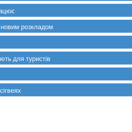
рацює
 новим розкладом
ють для туристів
сігвеях