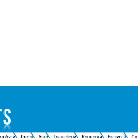
втобуси
Готелі
Авто
Трансфери
Концерти
Екскурсії
Ст