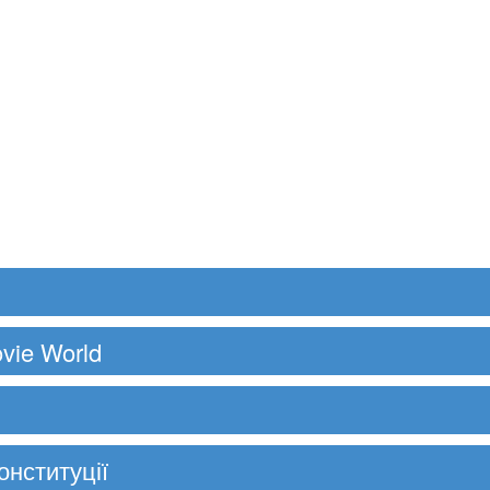
vie World
онституції