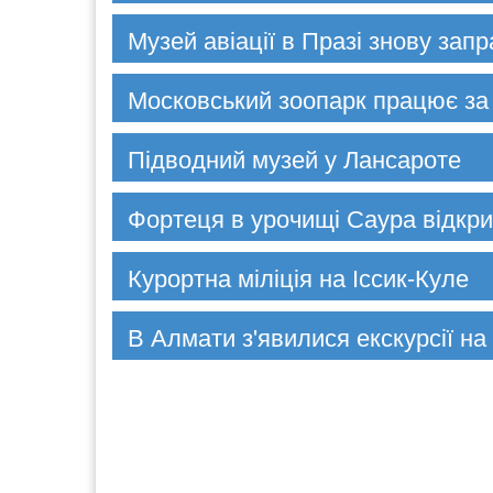
Музей авіації в Празі знову зап
Московський зоопарк працює за
Підводний музей у Лансароте
Фортеця в урочищі Саура відкри
Курортна міліція на Іссик-Куле
В Алмати з'явилися екскурсії на 