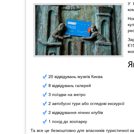
У 
ко
Но
ку
рес
Зар
€15
мом
Я
20 відвідувань музеїв Києва
8 відвідувань галерей
3 поїздки на метро
2 автобусні тури або оглядові екскурсії
2 відвідування нічних клубів
1 похід до зоопарку
Та все це безкоштовно для власників туристичної кар