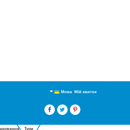
Мова
Мій квиток
Англійська
Російська
рахування
Тури