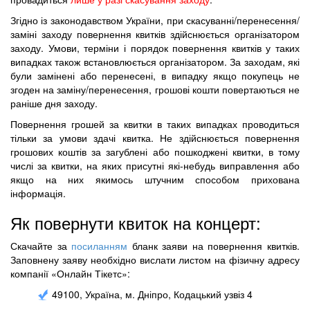
Згідно із законодавством України, при скасуванні/перенесення/
заміні заходу повернення квитків здійснюється організатором
заходу. Умови, терміни і порядок повернення квитків у таких
випадках також встановлюється організатором. За заходам, які
були замінені або перенесені, в випадку якщо покупець не
згоден на заміну/перенесення, грошові кошти повертаються не
раніше дня заходу.
Повернення грошей за квитки в таких випадках проводиться
тільки за умови здачі квитка. Не здійснюється повернення
грошових коштів за загублені або пошкоджені квитки, в тому
числі за квитки, на яких присутні які-небудь виправлення або
якщо на них якимось штучним способом прихована
інформація.
Як повернути квиток на концерт:
Скачайте за
посиланням
бланк заяви на повернення квитків.
Заповнену заяву необхідно вислати листом на фізичну адресу
компанії «Онлайн Тікетс»:
49100, Україна, м. Дніпро, Кодацький узвіз 4