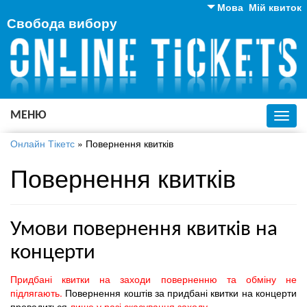
Мова
Мій квиток
Свобода вибору
Англійська
Російська
Українська
МЕНЮ
Toggl
navig
Онлайн Тікетс
»
Повернення квитків
Повернення квитків
Умови повернення квитків на
концерти
Придбані квитки на заходи поверненню та обміну не
підлягають.
Повернення коштів за придбані квитки на концерти
провадиться
лише у разі скасування заходу
.