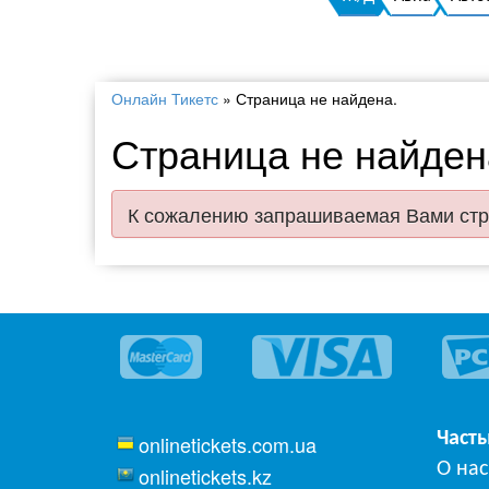
Онлайн Тикетс
»
Страница не найдена.
Страница не найден
К сожалению запрашиваемая Вами стр
Част
onlinetickets.com.ua
О нас
onlinetickets.kz