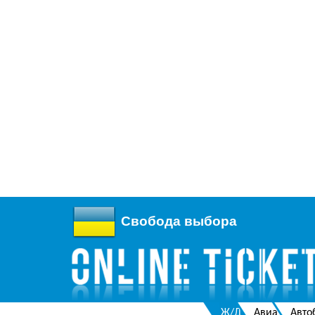
Свобода выбора
Ж/Д
Авиа
Авто