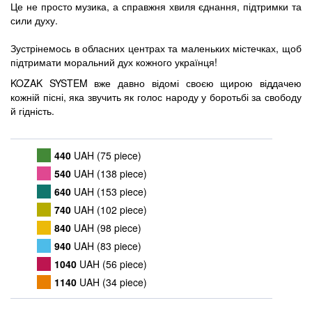
Це не просто музика, а справжня хвиля єднання, підтримки та
сили духу.
Зустрінемось в обласних центрах та маленьких містечках, щоб
підтримати моральний дух кожного українця!
KOZAK SYSTEM вже давно відомі своєю щирою віддачею
кожній пісні, яка звучить як голос народу у боротьбі за свободу
й гідність.
440
UAH (75 piece)
540
UAH (138 piece)
640
UAH (153 piece)
740
UAH (102 piece)
840
UAH (98 piece)
940
UAH (83 piece)
1040
UAH (56 piece)
1140
UAH (34 piece)