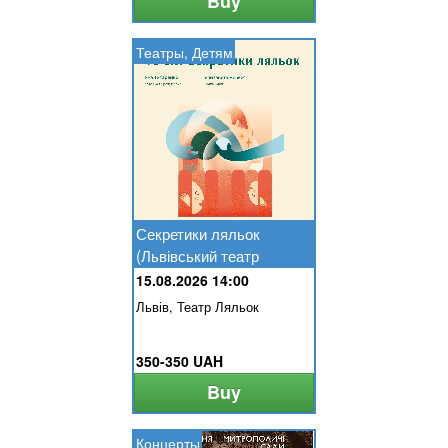
Buy
Театры, Детям
Секретики ляльок
(Львівський театр
ляльок)
15.08.2026 14:00
Львів, Театр Ляльок
350-350 UAH
Buy
Концерты