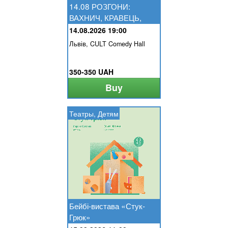
14.08 РОЗГОНИ:
ВАХНИЧ, КРАВЕЦЬ,
НЕБО, ЛУЗАНОВ
14.08.2026 19:00
Львів, CULT Comedy Hall
350-350 UAH
Buy
Театры, Детям
Бейбі-вистава «Стук-
Грюк»