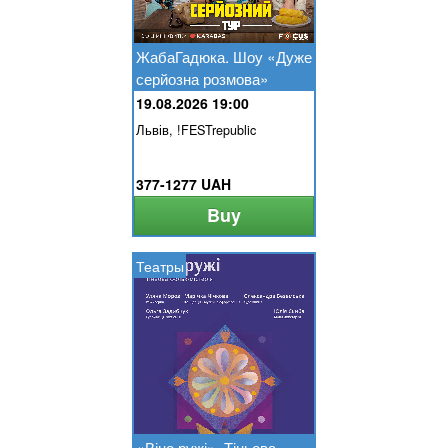
ЖабаГадюка. Шоу «Дуже
серйозна розмова»
19.08.2026 19:00
Львів, !FESTrepublic
377-1277 UAH
Buy
Театры
«Віно ружі». Тіньова