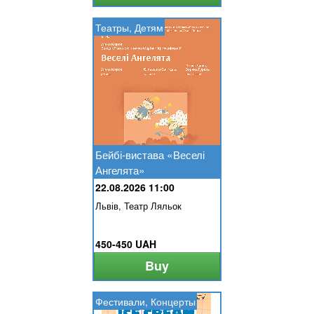
Театры, Детям
Бейбі-вистава «Веселі
Ангелята»
22.08.2026 11:00
Львів, Театр Ляльок
450-450 UAH
Buy
Фестивали, Концерты