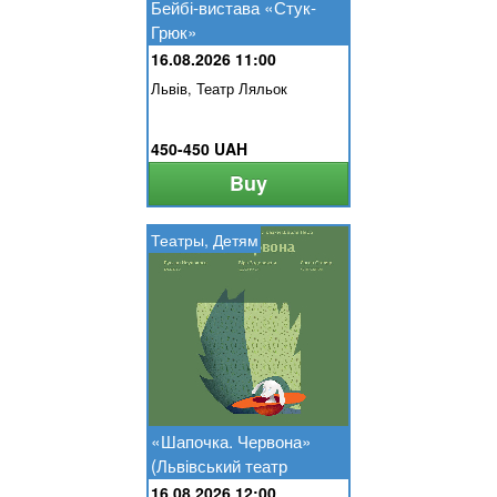
Бейбі-вистава «Стук-
Грюк»
16.08.2026 11:00
Львів, Театр Ляльок
450-450 UAH
Buy
Театры, Детям
«Шапочка. Червона»
(Львівський театр
ляльок)
16.08.2026 12:00