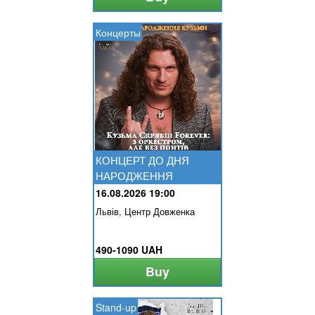
Концерты
КОНЦЕРТ ДО ДНЯ
НАРОДЖЕННЯ
КУЗЬМИ. КУЗЬМА...
16.08.2026 19:00
Львів, Центр Довженка
490-1090 UAH
Buy
Stand-up