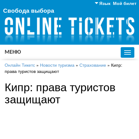
Язык
Мой билет
Свобода выбора
Английский
Русский
Украинский
МЕНЮ
Toggl
navig
Онлайн Тикетс
»
Новости туризма
»
Страхование
»
Кипр:
права туристов защищают
Кипр: права туристов
защищают