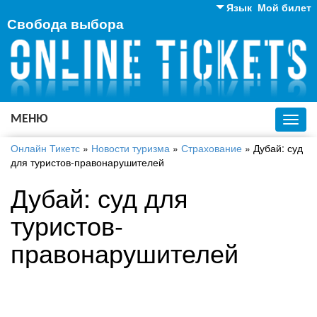
Язык
Мой билет
Свобода выбора
Английский
Русский
Украинский
МЕНЮ
Toggl
navig
Онлайн Тикетс
»
Новости туризма
»
Страхование
»
Дубай: суд
для туристов-правонарушителей
Дубай: суд для
туристов-
правонарушителей