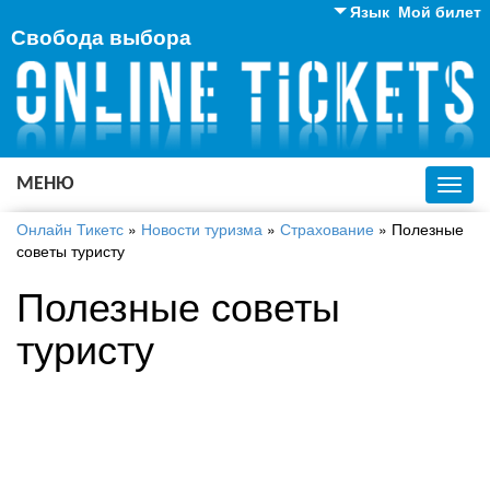
Язык
Мой билет
Свобода выбора
Английский
Русский
Украинский
МЕНЮ
Toggl
navig
Онлайн Тикетс
»
Новости туризма
»
Страхование
»
Полезные
советы туристу
Полезные советы
туристу