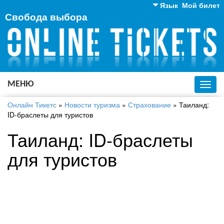
Язык
Мой билет
Свобода выбора
Английский
Русский
Украинский
МЕНЮ
Toggl
navig
Онлайн Тикетс
»
Новости туризма
»
Страхование
»
Таиланд:
ID-браслеты для туристов
Таиланд: ID-браслеты
для туристов