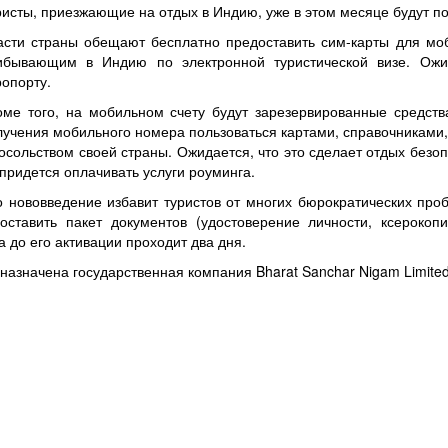
ристы, приезжающие на отдых в Индию, уже в этом месяце будут п
асти страны обещают бесплатно предоставить сим-карты для м
ибывающим в Индию по электронной туристической визе. Ожид
ропорту.
оме того, на мобильном счету будут зарезервированные средств
лучения мобильного номера пользоваться картами, справочниками, 
посольством своей страны. Ожидается, что это сделает отдых безо
 придется оплачивать услуги роуминга.
о нововведение избавит туристов от многих бюрократических проб
ставить пакет документов (удостоверение личности, ксерокоп
 до его активации проходит два дня.
азначена государственная компания Bharat Sanchar Nigam Limited