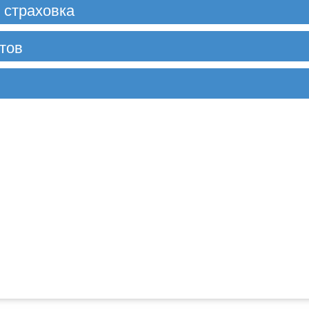
 страховка
тов