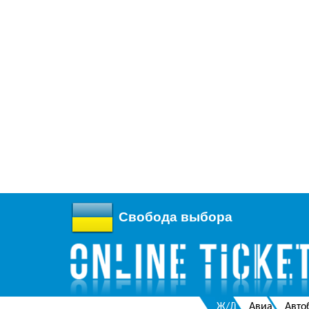
Свобода выбора
Ж/Д
Авиа
Авто