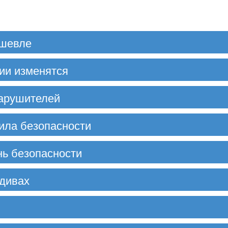
ешевле
ии изменятся
нарушителей
ила безопасности
нь безопасности
ьдивах