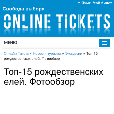
Язык
Мой билет
Свобода выбора
Английский
Русский
Украинский
МЕНЮ
Toggl
navig
Онлайн Тикетс
»
Новости туризма
»
Экскурсии
»
Топ-15
рождественских елей. Фотообзор
Топ-15 рождественских
елей. Фотообзор