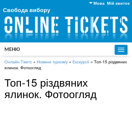
Мова
Мій квиток
Свобода вибору
Англійська
Російська
Українська
МЕНЮ
Toggl
navig
Онлайн Тікетс
»
Новини туризму
»
Екскурсії
»
Топ-15 різдвяних
ялинок. Фотоогляд
Топ-15 різдвяних
ялинок. Фотоогляд