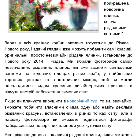
прикрашена
новорічна
ялинка,
сяюча
різдвяними
вогнями?
Зараз у всіх країнах країни активно готуються до Різдва і
Нового року, і вдячні глядачі вже можуть побачити самі красиві,
оригінальні і просто незвичайні різдвяні ялинки, встановлені до
Нового року 2014 і Різдва. Ми зібрали фотографії самих
незвичайних різдвяних ялинок, які вже засяяли святковими
вогнями на головних площах різних країн, у найбільших
торгових центрах та в історичних місцях, щоб ви могли
насолодитися видом красивих дизайнерських прикрас та
відчути настрій наближення зимових свят.
Якщо ви плануєте вирушити в
новорічний тур
, то ви, звичайно,
зможете побачити власними очима одну або навіть декілька
різдвяних красунь, встановлених в різних точках світу, але в
нашому фотообзоре ви зможете подивитися фотографії
найкрасивіших новорічних ялинок з усіх куточків світу!
Різні різдвяні дерева – класичні різдвяні ялинки, сяючі металеві