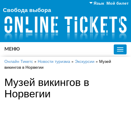
Язык
Мой билет
Свобода выбора
Английский
Русский
Украинский
МЕНЮ
Toggl
navig
Онлайн Тикетс
»
Новости туризма
»
Экскурсии
»
Музей
викингов в Норвегии
Музей викингов в
Норвегии