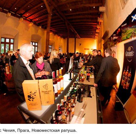
:
Чехия, Прага, Новоместская ратуша.