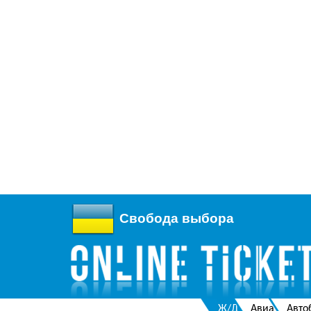
Свобода выбора
Ж/Д
Авиа
Авто