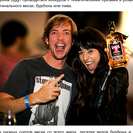
инального виски, бурбона или пива.
н разных сортов виски со всего мира, десятки видов бурбона и