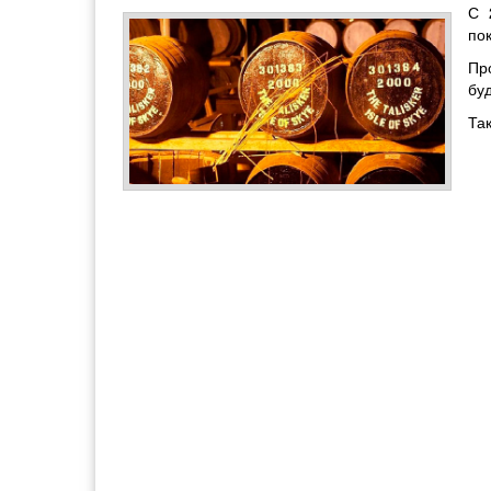
С 
по
Пр
бу
Та