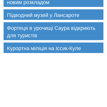
новим розкладом
Підводний музей у Лансароте
Фортеця в урочищі Саура відкриють
для туристів
Курортна міліція на Іссик-Куле