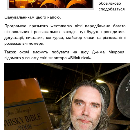
обов'язково
сподобається
шанувальникам цього напою.
Програмою празького Фестивалю віскі передбачено багато
пізнавальних і розважальних заходів: тут будуть проводитися
дегустації, виставки, конкурси, майстер-класи та різноманітні
розважальні номери.
Також охочі зможуть побувати на шоу Джима Мюррея,
відомого у всьому світі як автора «Біблії віскі».