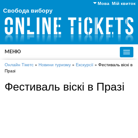
Мова
Мій квиток
Свобода вибору
Англійська
Російська
Українська
МЕНЮ
Toggl
navig
Онлайн Тікетс
»
Новини туризму
»
Екскурсії
»
Фестиваль віскі в
Празі
Фестиваль віскі в Празі