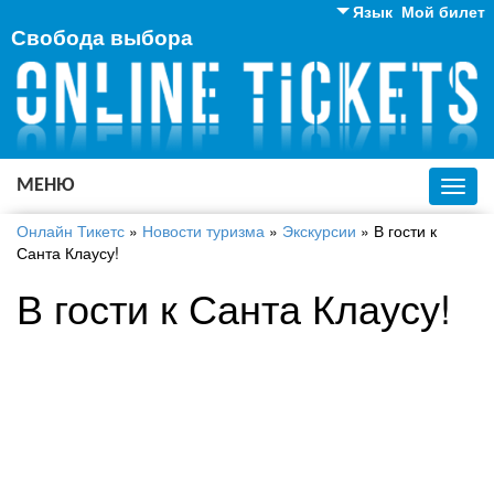
Язык
Мой билет
Свобода выбора
Английский
Русский
Украинский
МЕНЮ
Toggl
navig
Онлайн Тикетс
»
Новости туризма
»
Экскурсии
»
В гости к
Санта Клаусу!
В гости к Санта Клаусу!