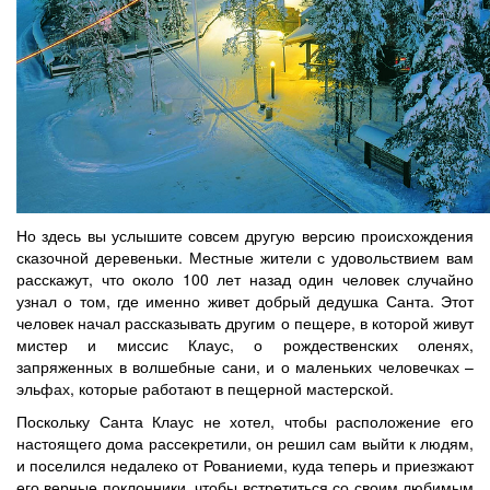
Но здесь вы услышите совсем другую версию происхождения
сказочной деревеньки. Местные жители с удовольствием вам
расскажут, что около 100 лет назад один человек случайно
узнал о том, где именно живет добрый дедушка Санта. Этот
человек начал рассказывать другим о пещере, в которой живут
мистер и миссис Клаус, о рождественских оленях,
запряженных в волшебные сани, и о маленьких человечках –
эльфах, которые работают в пещерной мастерской.
Поскольку Санта Клаус не хотел, чтобы расположение его
настоящего дома рассекретили, он решил сам выйти к людям,
и поселился недалеко от Рованиеми, куда теперь и приезжают
его верные поклонники, чтобы встретиться со своим любимым