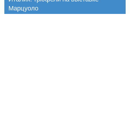
Марцуоло