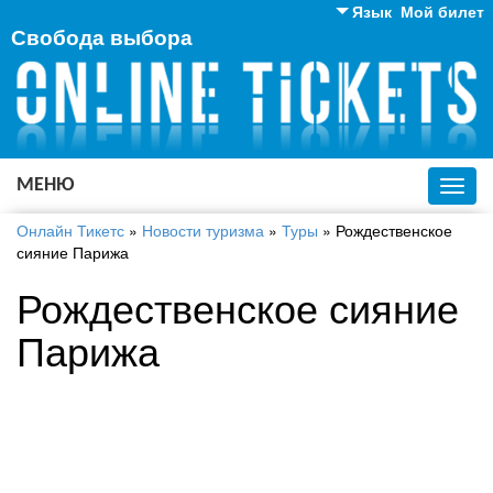
Язык
Мой билет
Свобода выбора
Английский
Русский
Украинский
МЕНЮ
Toggl
navig
Онлайн Тикетс
»
Новости туризма
»
Туры
»
Рождественское
сияние Парижа
Рождественское сияние
Парижа