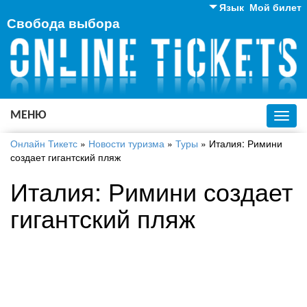
Язык
Мой билет
Свобода выбора
Английский
Русский
Украинский
МЕНЮ
Toggl
navig
Онлайн Тикетс
»
Новости туризма
»
Туры
»
Италия: Римини
создает гигантский пляж
Италия: Римини создает
гигантский пляж