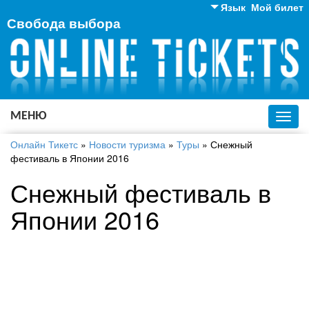
Язык
Мой билет
Свобода выбора
Английский
Русский
Украинский
МЕНЮ
Toggl
navig
Онлайн Тикетс
»
Новости туризма
»
Туры
»
Снежный
фестиваль в Японии 2016
Снежный фестиваль в
Японии 2016