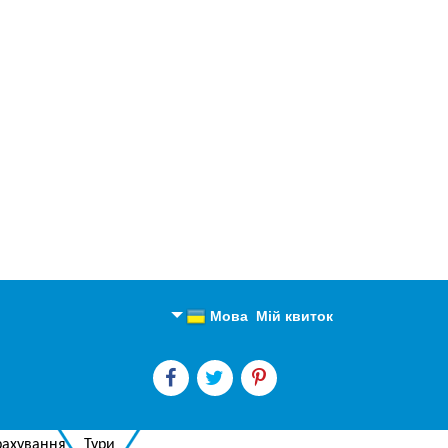
Мова
Мій квиток
Англійська
Російська
рахування
Тури