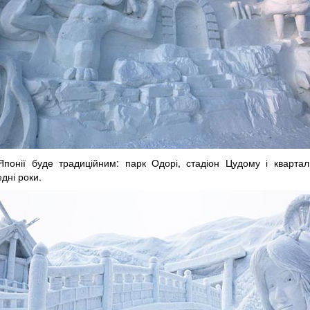
понії буде традиційним: парк Одорі, стадіон Цудому і кварта
едні роки.