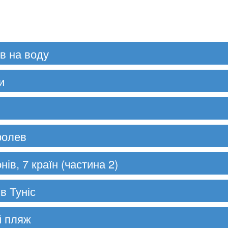
в на воду
и
оролев
нів, 7 країн (частина 2)
в Туніс
ий пляж