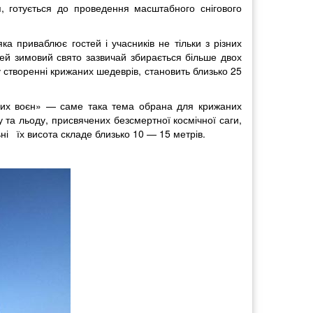
, готується до проведення масштабного снігового
 приваблює гостей і учасників не тільки з різних
 цей зимовий свято зазвичай збирається більше двох
ь у створенні крижаних шедеврів, становить близько 25
них воєн» — саме така тема обрана для крижаних
у та льоду, присвячених безсмертної космічної саги,
ьні їх висота складе близько 10 — 15 метрів.