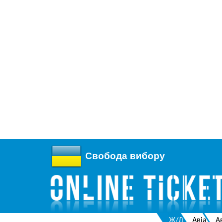
Свобода вибору
Ж/Д
Авіа
А