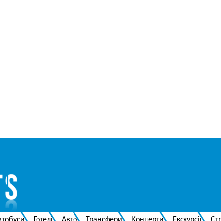
втобуси
Готелі
Авто
Трансфери
Концерти
Екскурсії
Ст