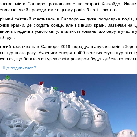
онське місто Саппоро, розташоване на острові Хоккайдо, Японія
тивалю, який проходитиме в цьому році з 5 по 11 лютого.
річний сніговий фестиваль в Саппоро — дуже популярна подія, яка
очків Країни, де сходить сонце, але і з інших країн. Зазвичай на
ьйонів глядачів з усього світу, а кількість команд, що беруть участ
0 груп.
іговий фестиваль в Саппоро 2016 порадує шанувальників «Зоря
льптур цього року. Учасники створять 400 великих скульптур зі сніг
кується, що багато з фігур за своїм розміром будуть дійсно колосал
ю. Що подивитися?