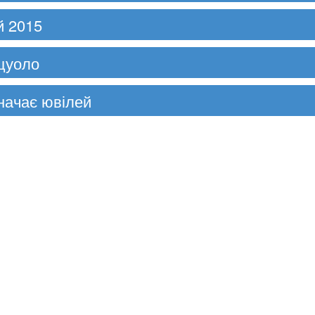
й 2015
рцуоло
начає ювілей