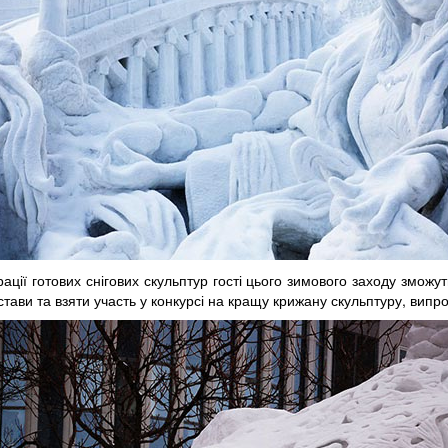
ї готових снігових скульптур гості цього зимового заходу зможуть
тави та взяти участь у конкурсі на кращу крижану скульптуру, випро