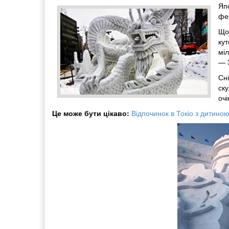
Яп
фес
Що
кут
міл
— 3
Сн
ску
очі
Це може бути цікаво:
Відпочинок в Токіо з дитино