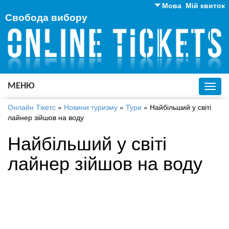
Мова
Мій квиток
Свобода вибору
Англійська
Російська
Українська
МЕНЮ
Toggl
navig
Онлайн Тікетс
»
Новини туризму
»
Тури
»
Найбільший у світі
лайнер зійшов на воду
Найбільший у світі
лайнер зійшов на воду