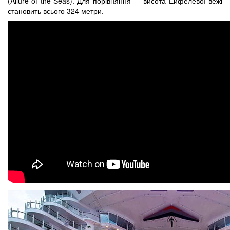
(Allure of the Seas). Для порівняння — висота Ейфелевої вежі
становить всього 324 метри.