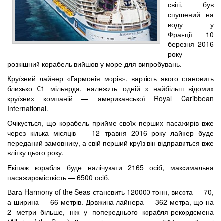
світі, був
спущений на
воду у
Франції 10
березня 2016
року —
розкішний корабель вийшов у море для випробувань.
Круїзний лайнер «Гармонія морів», вартість якого становить
близько €1 мільярда, належить одній з найбільш відомих
круїзних компаній — американської Royal Caribbean
International.
Очікується, що корабель прийме своїх перших пасажирів вже
через кілька місяців — 12 травня 2016 року лайнер буде
переданий замовнику, а свій перший круїз він відправиться вже
влітку цього року.
Екіпаж корабля буде налічувати 2165 осіб, максимальна
пасажиромісткість — 6500 осіб.
Вага Harmony of the Seas становить 120000 тонн, висота — 70,
а ширина — 66 метрів. Довжина лайнера — 362 метра, що на
2 метри більше, ніж у попереднього корабля-рекордсмена