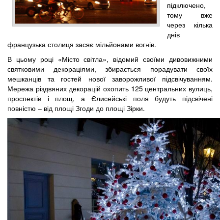
підключено,
тому вже
через кілька
днів
французька столиця засяє мільйонами вогнів.
В цьому році «Місто світла», відомий своїми дивовижними
святковими декораціями, збирається порадувати своїх
мешканців та гостей нової заворожливої підсвічуванням.
Мережа різдвяних декорацій охопить 125 центральних вулиць,
проспектів і площ, а Єлисейські поля будуть підсвічені
повністю – від площі Згоди до площі Зірки.