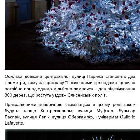
Оскільки довжина центральної вулиці Парижа становить два
кілометри, тому на прикрасу її різдвяними гірляндами щорічно
потрібно понад одного мільйона лампочок – для підсвічування
300 дерев, що ростуть уздовж Єлисейських полів.
Прикрашеними новорічною ілюмінацією в цьому році також
будуть площа Контрескарпом, вулиця Муфтар, бульвар
Распай, вулиця Лепік, вулиця Оберкампф, і універмаг Gallerie
Lafayette.