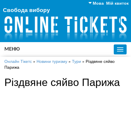
Мова
Мій квиток
Свобода вибору
Англійська
Російська
Українська
МЕНЮ
Toggl
navig
Онлайн Тікетс
»
Новини туризму
»
Тури
»
Різдвяне сяйво
Парижа
Різдвяне сяйво Парижа