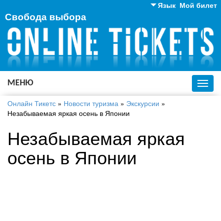
Язык
Мой билет
Свобода выбора
Английский
Русский
Украинский
МЕНЮ
Toggl
navig
Онлайн Тикетс
»
Новости туризма
»
Экскурсии
»
Незабываемая яркая осень в Японии
Незабываемая яркая
осень в Японии