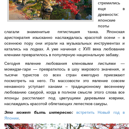
стремились
еще в
древности:
японские
поэты
слагали знаменитые пятистишия танка. Японская
аристократия изысканно наслаждалась красотой осени – в
осеннюю пору они играли на музыкальных инструментах и
катались на лодках. А уже начиная с XVII века любование
кленами превратилось в популярную национальную забаву.
Сегодня явление любования кленовыми листьями —
момидзи-гари — превратилось в шоу мирового значения, и
тысячи туристов со всех стран ежегодно приезжают
посмотреть на него. По массовости это явление совсем
ненамного уступает ханами – традиционному весеннему
любованию сакурой, когда в полном смысле этого слова все
японцы расстилают под цветущими деревьями коврики,
наслаждаясь красотой облетающих лепестков сакуры.
Это может быть интересно:
встретить Новый год в
Японии
.