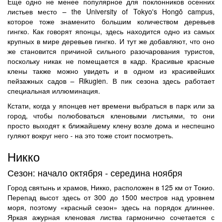
Еще одно не менее популярное для поклонников осенних
листьев место – the University of Tokyo's Hongō campus,
которое тоже знаменито большим количеством деревьев
гингко. Как говорят японцы, здесь находится одно из самых
крупных в мире деревьев гингко. И тут же добавляют, что оно
же становится причиной сильного разочарования туристов,
поскольку никак не помещается в кадр. Красивые красные
клены также можно увидеть и в одном из красивейших
пейзажных садов – Rikugien. В пик сезона здесь работает
специальная иллюминация.
Кстати, когда у японцев нет времени выбраться в парк или за
город, чтобы полюбоваться кленовыми листьями, то они
просто выходят к ближайшему клену возле дома и неспешно
гуляют вокруг него - на это тоже стоит посмотреть.
Никко
Сезон: начало октября - середина ноября
Город святынь и храмов, Никко, расположен в 125 км от Токио.
Перепад высот здесь от 300 до 1500 местров над уровнем
моря, поэтому «красный сезон» здесь на порядок длиннее.
Яркая ажурная кленовая листва гармонично сочетается с