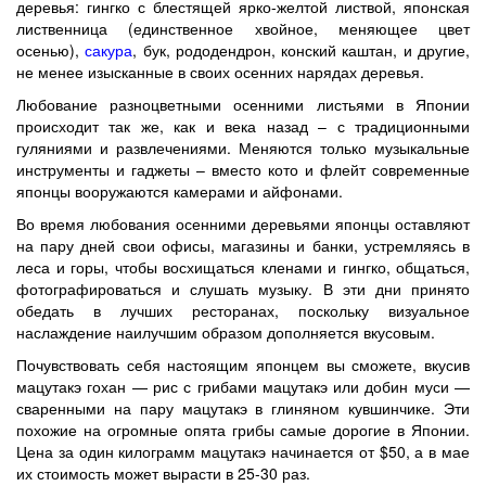
деревья: гингко с блестящей ярко-желтой листвой, японская
лиственница (единственное хвойное, меняющее цвет
осенью),
сакура
, бук, рододендрон, конский каштан, и другие,
не менее изысканные в своих осенних нарядах деревья.
Любование разноцветными осенними листьями в Японии
происходит так же, как и века назад – с традиционными
гуляниями и развлечениями. Меняются только музыкальные
инструменты и гаджеты – вместо кото и флейт современные
японцы вооружаются камерами и айфонами.
Во время любования осенними деревьями японцы оставляют
на пару дней свои офисы, магазины и банки, устремляясь в
леса и горы, чтобы восхищаться кленами и гингко, общаться,
фотографироваться и слушать музыку. В эти дни принято
обедать в лучших ресторанах, поскольку визуальное
наслаждение наилучшим образом дополняется вкусовым.
Почувствовать себя настоящим японцем вы сможете, вкусив
мацутакэ гохан — рис с грибами мацутакэ или добин муси —
сваренными на пару мацутакэ в глиняном кувшинчике. Эти
похожие на огромные опята грибы самые дорогие в Японии.
Цена за один килограмм мацутакэ начинается от $50, а в мае
их стоимость может вырасти в 25-30 раз.