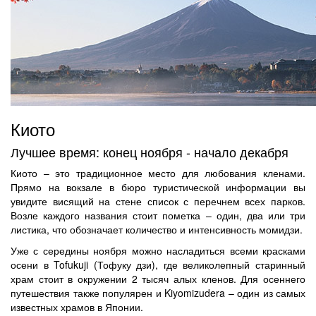
Киото
Лучшее время: конец ноября - начало декабря
Киото – это традиционное место для любования кленами.
Прямо на вокзале в бюро туристической информации вы
увидите висящий на стене список с перечнем всех парков.
Возле каждого названия стоит пометка – один, два или три
листика, что обозначает количество и интенсивность момидзи.
Уже с середины ноября можно насладиться всеми красками
осени в Tofukuji (Тофуку дзи), где великолепный старинный
храм стоит в окружении 2 тысяч алых кленов. Для осеннего
путешествия также популярен и Kiyomizudera – один из самых
известных храмов в Японии.