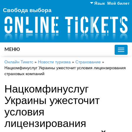
Язык
Мой билет
Свобода выбора
Английский
Русский
Украинский
МЕНЮ
Toggl
navig
Онлайн Тикетс
»
Новости туризма
»
Страхование
»
Нацкомфинуслуг Украины ужесточит условия лицензирования
страховых компаний
Нацкомфинуслуг
Украины ужесточит
условия
лицензирования