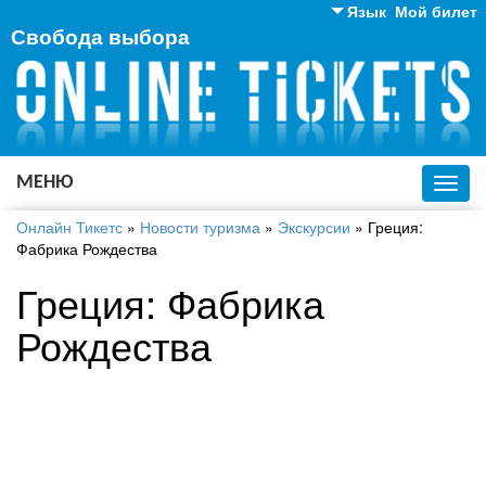
Язык
Мой билет
Свобода выбора
Английский
Русский
Украинский
МЕНЮ
Toggl
navig
Онлайн Тикетс
»
Новости туризма
»
Экскурсии
»
Греция:
Фабрика Рождества
Греция: Фабрика
Рождества