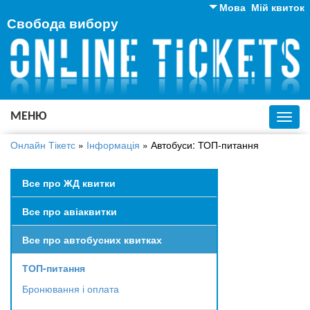
Мова
Мій квиток
Свобода вибору
Англійська
Російська
Українська
МЕНЮ
Toggl
navig
Онлайн Тікетс
»
Інформація
»
Автобуси: ТОП-питання
Все про ЖД квитки
Все про авіаквитки
Все про автобусних квитках
ТОП-питання
Бронювання і оплата