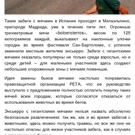
Такие забеги с мячами в Испании проходят в Матаэльпино,
пригороде Мадрида, уже в течение пяти лет. Огромные
трехметровые мячи «boloencierros», весом по 125
килограммов каждый, выкатывают на наклонные улочки
городка во время фестиваля Сан-Бартоломе, с успехом
заменили местным жителям энсьерро. Забеги с гигантскими
мячами оказались популярны не только среди взрослых, но и
среди детей – для маленьких участников здесь создают
небольшие огороженные зоны с мячами поменьше.
Идея замены быков мячами настолько понравилась
правозащитной организации РЕТА, что ее руководство
выступило с предложением полностью оплатить покупку таких
мячей всем городам, которые согласятся отказаться от
использования животных во время бегов.
Энсьерро с гигантскими мячами нельзя назвать абсолютно
безопасным развлечением: так же, как и во время забегов с
животными, здесь можно получить травмы, но все же они не
настолько опасны для жизни участников забега, как в случаях
с агрессивными быками.