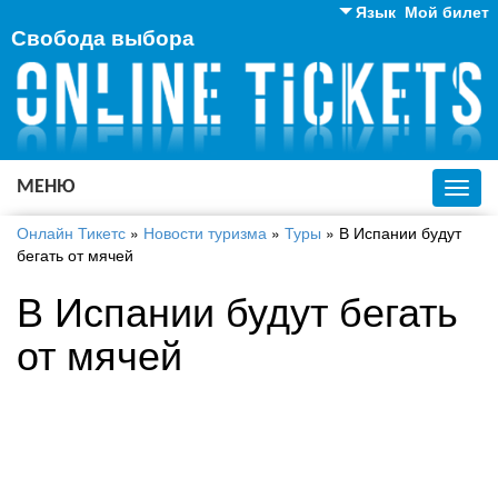
Язык
Мой билет
Свобода выбора
Английский
Русский
Украинский
МЕНЮ
Toggl
navig
Онлайн Тикетс
»
Новости туризма
»
Туры
»
В Испании будут
бегать от мячей
В Испании будут бегать
от мячей