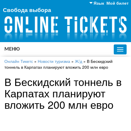
Язык
Мой билет
Свобода выбора
Английский
Русский
Украинский
МЕНЮ
Toggl
navig
Онлайн Тикетс
»
Новости туризма
»
Ж/д
»
В Бескидский
тоннель в Карпатах планируют вложить 200 млн евро
В Бескидский тоннель в
Карпатах планируют
вложить 200 млн евро