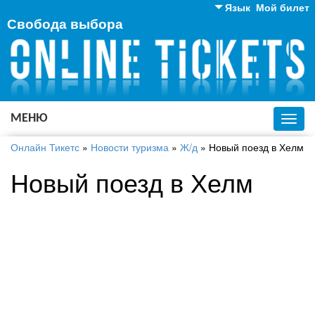
Язык
Мой билет
Свобода выбора
Английский
Русский
Украинский
МЕНЮ
Toggl
navig
Онлайн Тикетс
»
Новости туризма
»
Ж/д
»
Новый поезд в Хелм
Новый поезд в Хелм