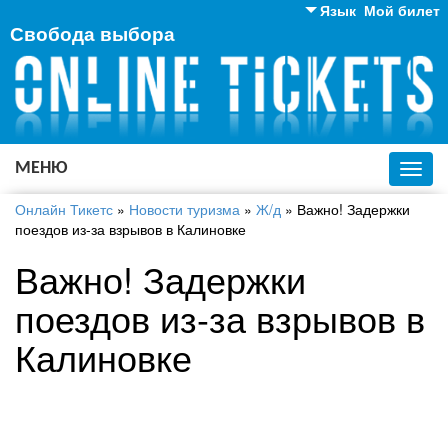
Язык
Мой билет
Свобода выбора
Английский
Русский
Украинский
МЕНЮ
Toggl
navig
Онлайн Тикетс
»
Новости туризма
»
Ж/д
»
Важно! Задержки
поездов из-за взрывов в Калиновке
Важно! Задержки
поездов из-за взрывов в
Калиновке