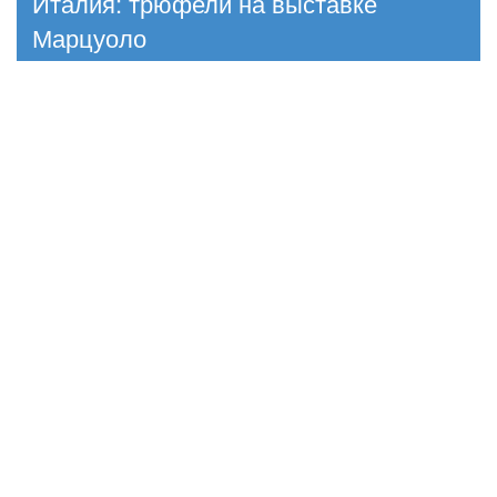
Италия: трюфели на выставке
Марцуоло