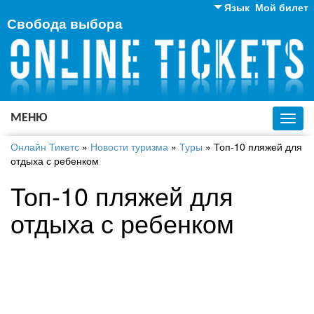
Язык
Мой билет
Свобода выбора
Английский
Русский
Украинский
МЕНЮ
Toggl
navig
Онлайн Тикетс
»
Новости туризма
»
Туры
»
Топ-10 пляжей для
отдыха с ребенком
Топ-10 пляжей для
отдыха с ребенком