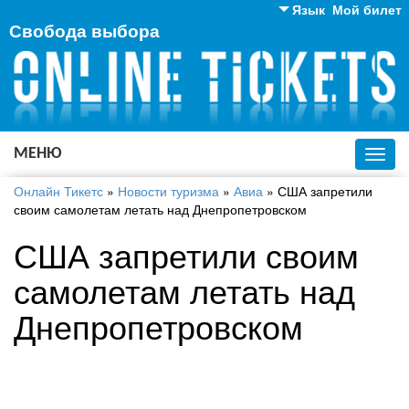
Язык
Мой билет
Свобода выбора
Английский
Русский
Украинский
МЕНЮ
Toggl
navig
Онлайн Тикетс
»
Новости туризма
»
Авиа
»
США запретили
своим самолетам летать над Днепропетровском
США запретили своим
самолетам летать над
Днепропетровском