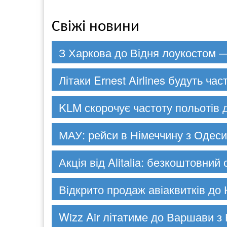
Свіжі новини
З Харкова до Відня лоукостом —
Літаки Ernest Airlines будуть час
KLM скорочує частоту польотів 
МАУ: рейси в Німеччину з Одеси
Акція від Alitalia: безкоштовний
Відкрито продаж авіаквитків до 
Wizz Air літатиме до Варшави з