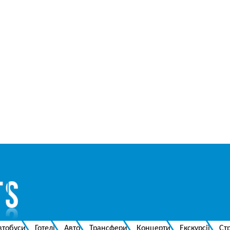
втобуси
Готелі
Авто
Трансфери
Концерти
Екскурсії
Ст