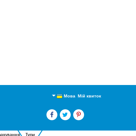
Мова
Мій квиток
Англійська
Російська
рахування
Тури