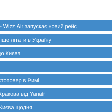
 Wizz Air запускає новий рейс
тіше літати в Україну
до Києва
 стоповер в Римі
Кракова від Yanair
 Києва щодня