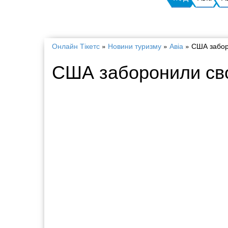
Онлайн Тікетс
»
Новини туризму
»
Авіа
»
США заборо
США заборонили сво