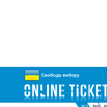
Свобода вибору
Ж/Д
Авіа
А