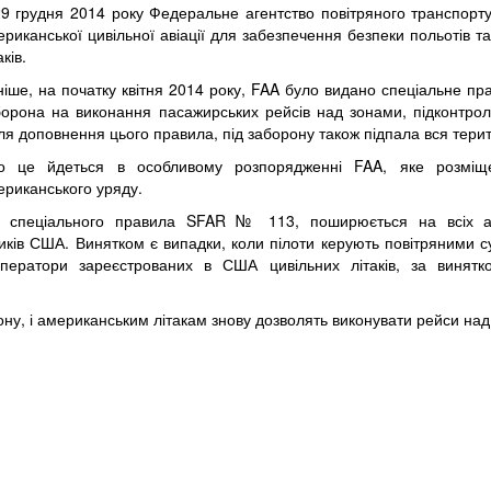
29 грудня 2014 року Федеральне агентство повітряного транспор
риканської цивільної авіації для забезпечення безпеки польотів т
аків.
ніше, на початку квітня 2014 року, FAA було видано спеціальне п
борона на виконання пасажирських рейсів над зонами, підконтро
ля доповнення цього правила, під заборону також підпала вся терит
о це йдеться в особливому розпорядженні FAA, яке розміще
ериканського уряду.
я спеціального правила SFAR № 113, поширюється на всіх ав
тчиків США. Винятком є випадки, коли пілоти керують повітряними
оператори зареєстрованих в США цивільних літаків, за винятк
ону, і американським літакам знову дозволять виконувати рейси над