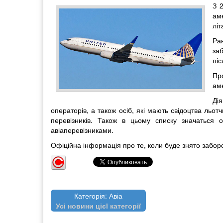
З 
аме
літ
Ра
за
піс
Пр
ам
Ді
операторів, а також осіб, які мають свідоцтва льо
перевізників. Також в цьому списку значаться 
авіаперевізниками.
Офіційна інформація про те, коли буде знято забор
Категорія: Авіа
Усі новини цієї категорії