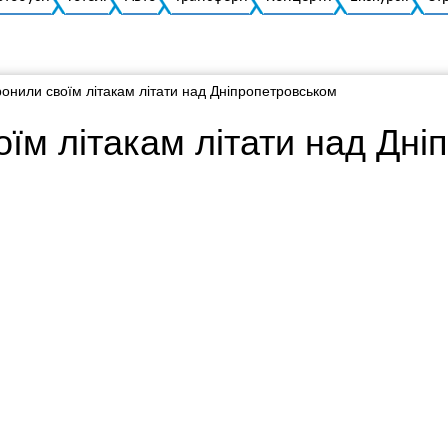
нили своїм літакам літати над Дніпропетровськом
їм літакам літати над Дні