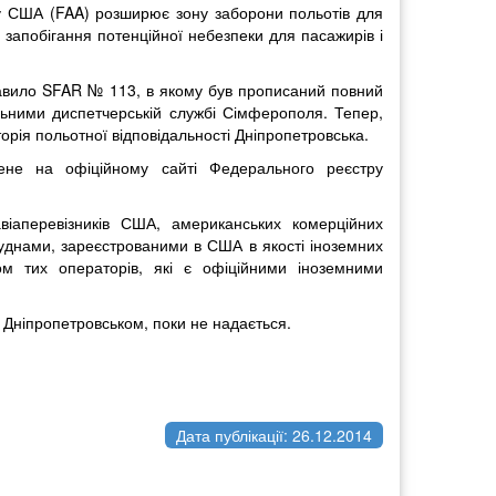
ту США (FAA) розширює зону заборони польотів для
а запобігання потенційної небезпеки для пасажирів і
равило SFAR № 113, в якому був прописаний повний
льними диспетчерській службі Сімферополя. Тепер,
орія польотної відповідальності Дніпропетровська.
не на офіційному сайті Федерального реєстру
іаперевізників США, американських комерційних
 суднами, зареєстрованими в США в якості іноземних
ом тих операторів, які є офіційними іноземними
 Дніпропетровськом, поки не надається.
Дата публікації: 26.12.2014