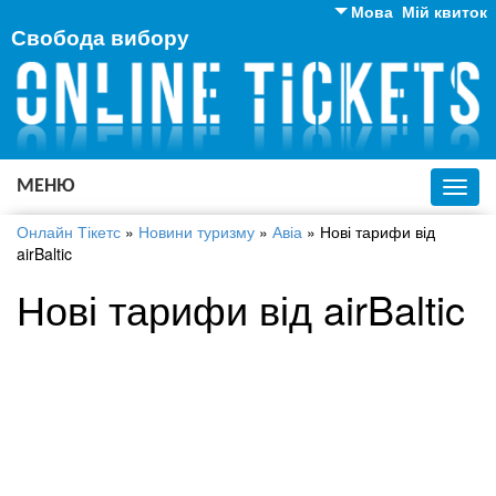
Мова
Мій квиток
Свобода вибору
Англійська
Російська
Українська
МЕНЮ
Toggl
navig
Онлайн Тікетс
»
Новини туризму
»
Авіа
»
Нові тарифи від
airBaltic
Нові тарифи від airBaltic