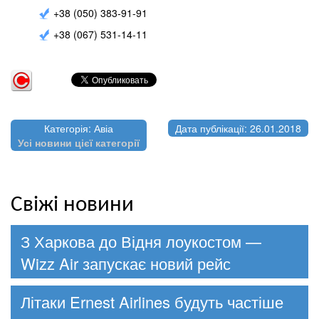
+38 (050) 383-91-91
+38 (067) 531-14-11
Категорія: Авіа
Дата публікації: 26.01.2018
Усі новини цієї категорії
Свіжі новини
З Харкова до Відня лоукостом —
Wizz Air запускає новий рейс
Літаки Ernest Airlines будуть частіше