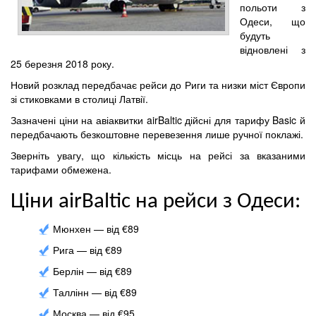
польоти з
Одеси, що
будуть
відновлені з
25 березня 2018 року.
Новий розклад передбачає рейси до Риги та низки міст Європи
зі стиковками в столиці Латвії.
Зазначені ціни на авіаквитки airBaltic дійсні для тарифу Basic й
передбачають безкоштовне перевезення лише ручної поклажі.
Зверніть увагу, що кількість місць на рейсі за вказаними
тарифами обмежена.
Ціни airBaltic на рейси з Одеси:
Мюнхен — від €89
Рига — від €89
Берлін — від €89
Таллінн — від €89
Москва — від €95