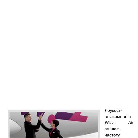
Лоукост-
авіакомпанія
Wizz Air
змінює
частоту