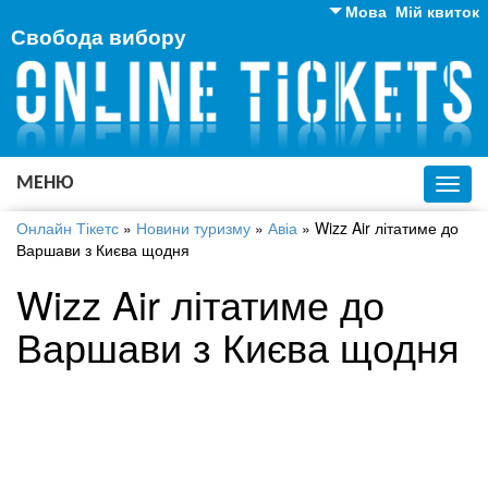
Мова
Мій квиток
Свобода вибору
Англійська
Російська
Українська
МЕНЮ
Toggl
navig
Онлайн Тікетс
»
Новини туризму
»
Авіа
»
Wizz Air літатиме до
Варшави з Києва щодня
Wizz Air літатиме до
Варшави з Києва щодня