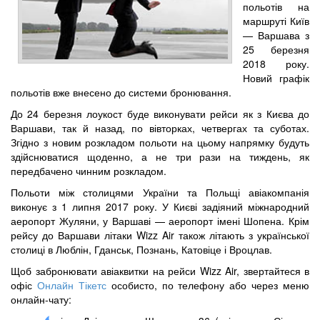
польотів на
маршруті Київ
— Варшава з
25 березня
2018 року.
Новий графік
польотів вже внесено до системи бронювання.
До 24 березня лоукост буде виконувати рейси як з Києва до
Варшави, так й назад, по вівторках, четвергах та суботах.
Згідно з новим розкладом польоти на цьому напрямку будуть
здійснюватися щоденно, а не три рази на тиждень, як
передбачено чинним розкладом.
Польоти між столицями України та Польщі авіакомпанія
виконує з 1 липня 2017 року. У Києві задіяний міжнародний
аеропорт Жуляни, у Варшаві — аеропорт імені Шопена. Крім
рейсу до Варшави літаки Wizz Air також літають з української
столиці в Люблін, Гданськ, Познань, Катовіце і Вроцлав.
Щоб забронювати авіаквитки на рейси Wizz Air, звертайтеся в
офіс
Онлайн Тікетс
особисто, по телефону або через меню
онлайн-чату: