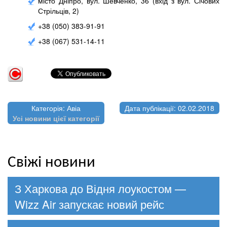
місто Дніпро, вул. Шевченко, 36 (вхід з вул. Січових
Стрільців, 2)
+38 (050) 383-91-91
+38 (067) 531-14-11
Категорія: Авіа
Дата публікації: 02.02.2018
Усі новини цієї категорії
Свіжі новини
З Харкова до Відня лоукостом —
Wizz Air запускає новий рейс