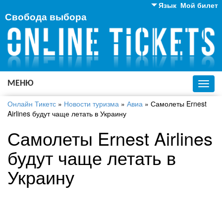
Язык
Мой билет
Свобода выбора
Английский
Русский
Украинский
МЕНЮ
Toggl
navig
Онлайн Тикетс
»
Новости туризма
»
Авиа
»
Самолеты Ernest
Airlines будут чаще летать в Украину
Самолеты Ernest Airlines
будут чаще летать в
Украину