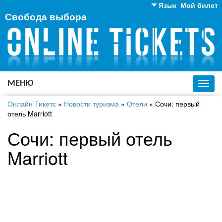
Язык
Мой билет
Свобода выбора
Английский
Русский
Украинский
МЕНЮ
Toggl
navig
Онлайн Тикетс
»
Новости туризма
»
Отели
»
Сочи: первый
отель Marriott
Сочи: первый отель
Marriott