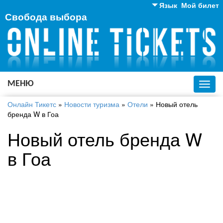
Язык
Мой билет
Свобода выбора
Английский
Русский
Украинский
МЕНЮ
Toggl
navig
Онлайн Тикетс
»
Новости туризма
»
Отели
»
Новый отель
бренда W в Гоа
Новый отель бренда W
в Гоа