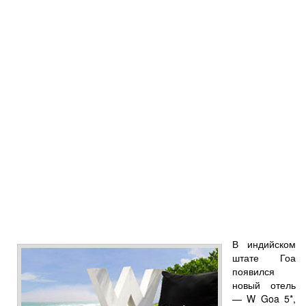
В индийском
штате Гоа
появился
новый отель
— W Goa 5*,