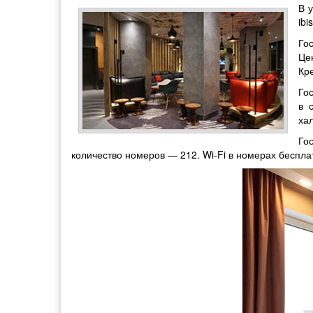
В 
ibi
Го
Це
Кр
Го
в 
ха
Го
количество номеров — 212. Wi-Fi в номерах беспла