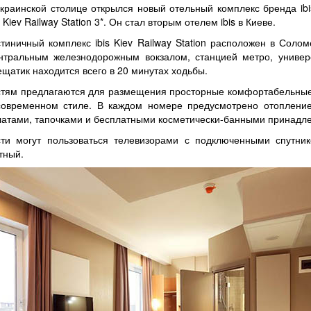
украинской столице открылся новый отельный комплекс бренда ib
s Kiev Railway Station 3*. Он стал вторым отелем ibis в Киеве.
стиничный комплекс ibis Kiev Railway Station расположен в Соло
нтральным железнодорожным вокзалом, станцией метро, универ
ещатик находится всего в 20 минутах ходьбы.
стям предлагаются для размещения просторные комфортабельные 
современном стиле. В каждом номере предусмотрено отопление
латами, тапочками и бесплатными косметически-банными принадл
сти могут пользоваться телевизорами с подключенными спутн
тный.