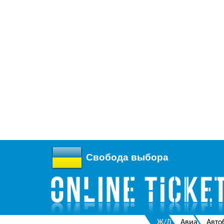
Свобода выбора
Ж/Д
Авиа
Авто