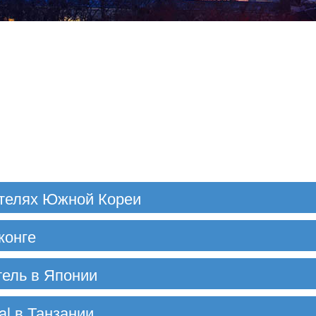
отелях Южной Кореи
конге
ель в Японии
nal в Танзании