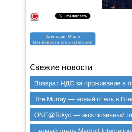
Категория: Отели
Все новости этой категории
Свежие новости
Возврат НДС за проживание в 
The Murray — новый отель в Гон
ONE@Tokyo — эксклюзивный от
Первый отель Marriott Internatio