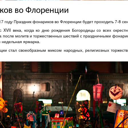
иков во Флоренции
7 году Праздник фонариков во Флоренции будет проходить 7-8 се
с XVII века, когда ко дню рождения Богородицы со всех окрест
да после молитв и торжественных шествий с праздничными фонари
я недельная ярмарка.
ции стал своеобразным миксом народных, религиозных торжеств