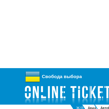
Свобода выбора
Ж/Д
Авиа
Авто