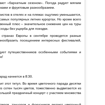
ают «бархатным сезоном». Погода радует мягким
сками и фруктовым разнообразием.
уристов в отелях и на пляжах ощутимо уменьшается,
самых популярных летних курортах. Но кроме всего
енный плюс – значительное снижение цен на туры
сходы без ущерба для поездки.
их странах Европы в сентябре проводятся разные
знообразить посещением интересных фестивалей,
адуют путешественников особенными событиями и
е!
рад начнется в 8:30.
т этот титул. Во время цветочного парада десятки
 сотен тысяч цветов, тожественно выдвигаются из
большой праздничный концерт с участием множества
теров, танцоров и фокусников делают цветочный