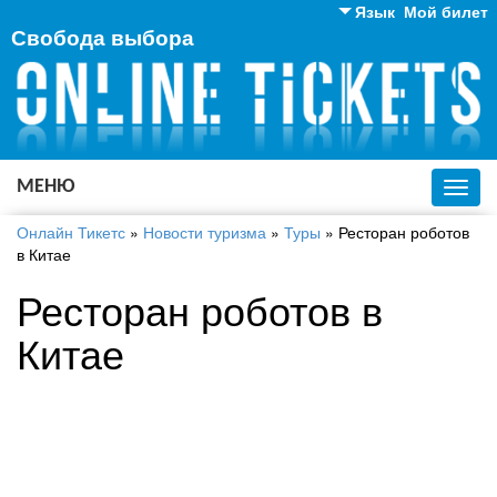
Язык
Мой билет
Свобода выбора
Английский
Русский
Украинский
МЕНЮ
Toggl
navig
Онлайн Тикетс
»
Новости туризма
»
Туры
»
Ресторан роботов
в Китае
Ресторан роботов в
Китае