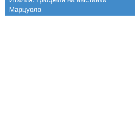
Марцуоло