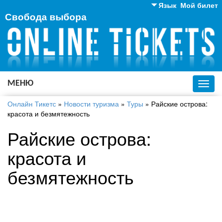
Язык
Мой билет
Свобода выбора
Английский
Русский
Украинский
МЕНЮ
Toggl
navig
Онлайн Тикетс
»
Новости туризма
»
Туры
»
Райские острова:
красота и безмятежность
Райские острова:
красота и
безмятежность