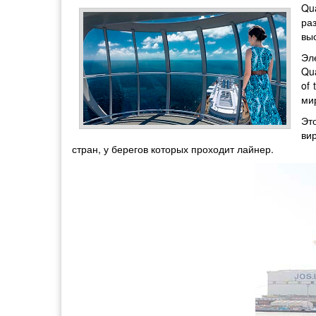
Qu
ра
вы
Эл
Qu
of
ми
Эт
ви
стран, у берегов которых проходит лайнер.