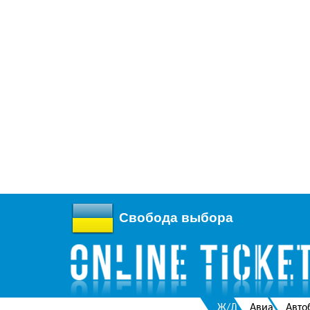
Свобода выбора
Ж/Д
Авиа
Авто