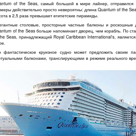
antum of the Seas, самый большой в мире лайнер, отправился 
змеры действительно просто невероятны: длина Quantum of the Sea
сота в 2,5 раза превышает египетские пирамиды.
егантные столовые, просторные частные балконы и роскошные дж
antum of the Seas больше напоминает дворец, чем корабль. По ст
 the Seas, принадлежащий Royal Caribbean International's, являет
ре.
о фантастическое круизное судно может предложить своим п
ртуальными балконами, транслирующими в режиме реального вре